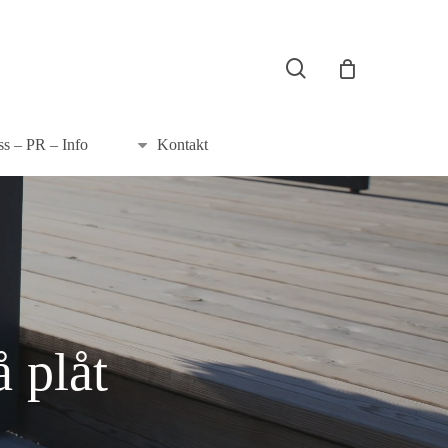
search
s – PR – Info
Kontakt
å plåt