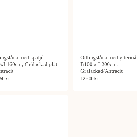
ingslåda med spaljé
Odlingslåda med yttermåt
xL160cm, Grålackad plåt
B100 x L200cm,
ntracit
Grålackad/Antracit
250
kr
12.600
kr