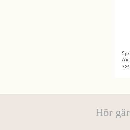
Spa
Ant
7.3
Hör gär