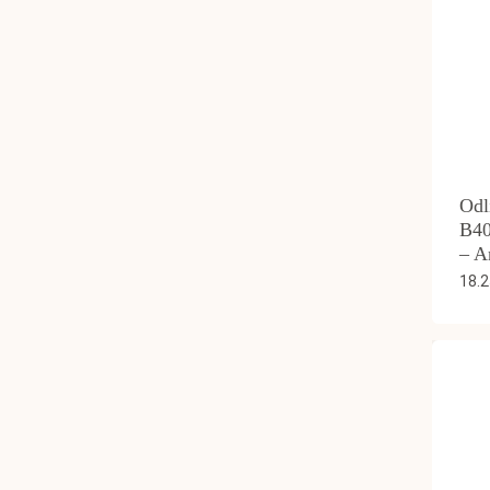
Odl
B40
– A
18.