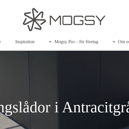
r
Inspiration
Mogsy Pro – för företag
Om os
gslådor i Antracitgr