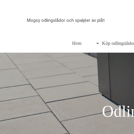
Skip
to
Mogsy odlingslådor och spaljéer av plåt
main
content
Hem
Köp odlingslådo
Hit enter to search or ESC to close
Odlin