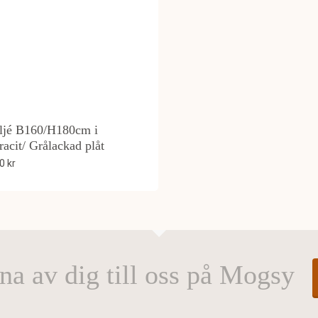
ljé B160/H180cm i
racit/ Grålackad plåt
60
kr
na av dig till oss på Mogsy