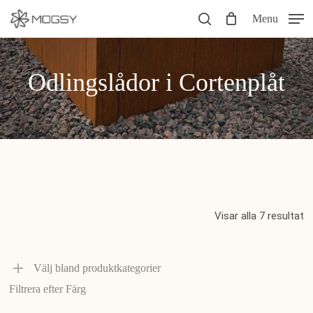
Skip
Menu
to
search
main
content
Odlingslådor i Cortenplåt
Visar alla 7 resultat
Hem
Odlingslådor i Cortenplåt
Välj bland produktkategorier
Filtrera efter Färg