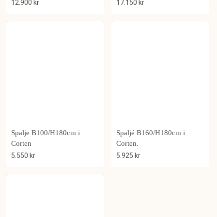
12.900
kr
17.150
kr
Spalje B100/H180cm i
Spaljé B160/H180cm i
Corten
Corten.
5.550
kr
5.925
kr