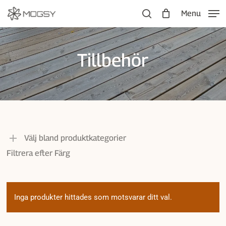
Skip
Menu
to
search
main
content
Tillbehör
Hem
Tillbehör
Välj bland produktkategorier
Filtrera efter Färg
Inga produkter hittades som motsvarar ditt val.