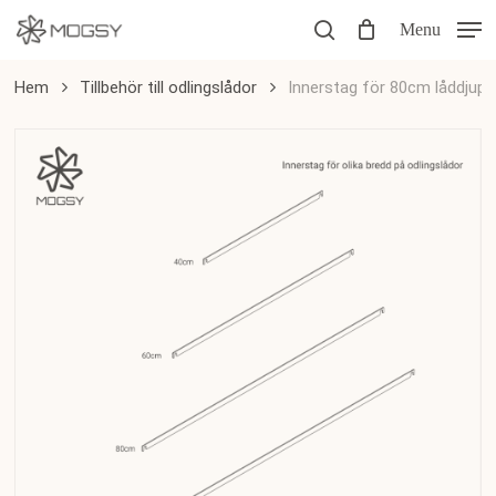
Skip
Menu
to
search
main
Hem
Tillbehör till odlingslådor
Innerstag för 80cm låddjup
content