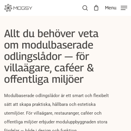
Skip
Menu
to
search
main
Allt du behöver veta
content
om modulbaserade
odlingslådor — för
villaägare, caféer &
offentliga miljöer
Modulbaserade odlingslådor är ett smart och flexibelt
sätt att skapa praktiska, hållbara och estetiska
utemiljöer. För villaägare, restauranger, caféer och
offentliga miljöer erbjuder moduluppbyggnaden stora
fördelar — både i design och funktion.