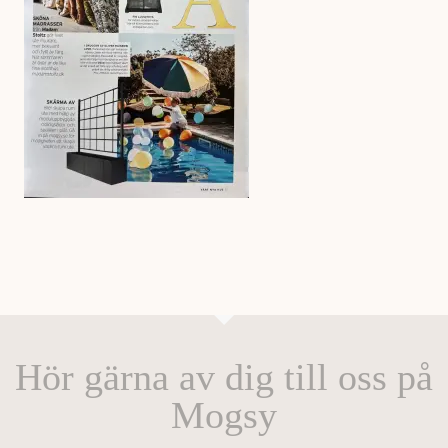
Hör gärna av dig till oss på
Mogsy