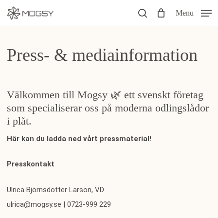
Skip
Menu
to
search
main
Press- & mediainformation
content
Välkommen till Mogsy 🌿 ett svenskt företag
som specialiserar oss på moderna odlingslådor
i plåt.
Här kan du ladda ned vårt pressmaterial!
Presskontakt
Ulrica Björnsdotter Larson, VD
ulrica@mogsy.se | 0723-999 229