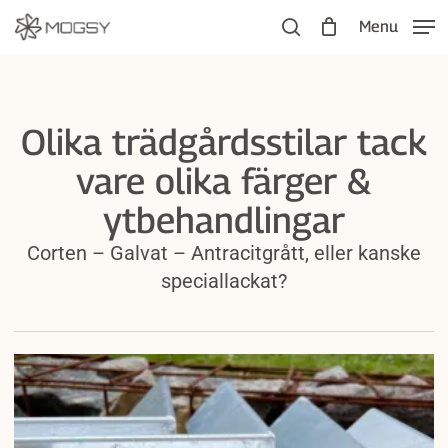
Skip
Menu
to
search
main
content
Olika trädgårdsstilar tack
vare olika färger &
ytbehandlingar
Corten – Galvat – Antracitgrått, eller kanske
speciallackat?