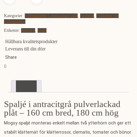
Kategorier:
Odlingslådor i Antracitgrå plåt
,
Spaljéer
,
Tillbehör till
odlingslådor
Etiketter:
Antracit
,
Grått
Hållbara kvalitetsprodukter
Leverans till din dörr
Share
0
Beskrivning
Spaljé i antracitgrå pulverlackad
plåt – 160 cm bred, 180 cm hög
Mogsy spaljé monteras enkelt mellan två ytterhörn och ger ett
stabilt klätternät för klätterrosor, clematis, tomater och bönor.