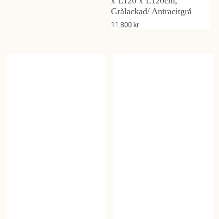
x L120 x L120cm,
Grålackad/ Antracitgrå
11.800
kr